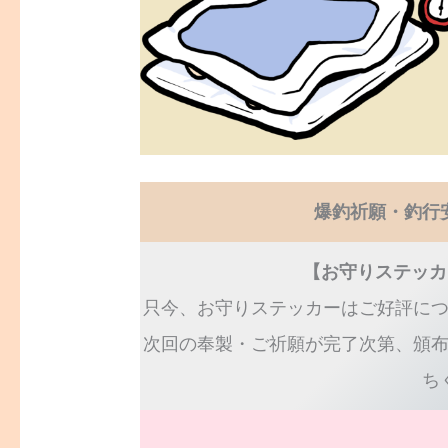
爆釣祈願・釣行
【お守りステッカ
只今、お守りステッカーはご好評に
次回の奉製・ご祈願が完了次第、頒
ち