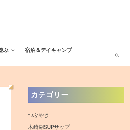
遊ぶ
宿泊＆デイキャンプ
検
索
過
カテゴリー
去
の
つぶやき
記
木崎湖SUPサップ