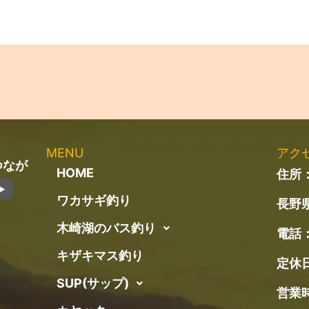
MENU
アク
つなが
HOME
住所：
ワカサギ釣り
長野県
木崎湖のバス釣り
電話
キザキマス釣り
定休
SUP(サップ)
営業時