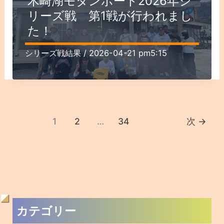
木崎湖モダンボート2026年シ
リーズ戦 第1戦が行われまし
た！
シリーズ戦結果
/
2026-04-21 pm5:15
1
2
…
34
次
→
過
カテゴリー
去