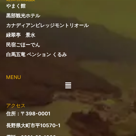
やまく館
黒部観光ホテル
カナディアンビレッジモントリオール
緑翠亭 景水
民宿ごほーでん
白馬五竜 ペンション くるみ
MENU
メ
ニ
ュ
ー
アクセス
住所：〒398-0001
長野県大町市平10570-1