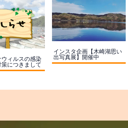
MENU
アク
つなが
HOME
住所：
ワカサギ釣り
長野県
木崎湖のバス釣り
電話
キザキマス釣り
定休
SUP(サップ)
営業時
カヤック
※冬