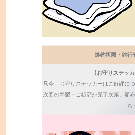
爆釣祈願・釣行
【お守りステッカ
只今、お守りステッカーはご好評に
次回の奉製・ご祈願が完了次第、頒
ち