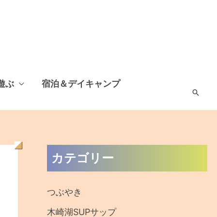
遊ぶ
宿泊＆デイキャンプ
検
索
過
カテゴリー
去
の
つぶやき
記
木崎湖SUPサップ