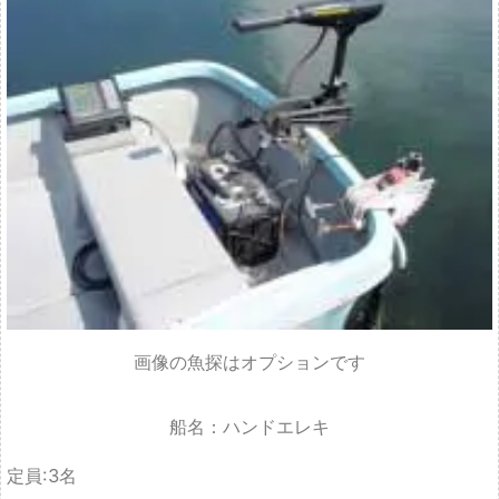
画像の魚探はオプションです
船名：ハンドエレキ
定員:3名
装備：ハンドエレキ
料金：
1名様：7150円
2名様：7,700円