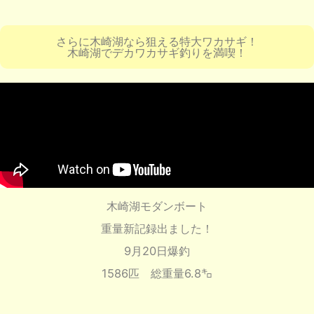
さらに木崎湖なら狙える特大ワカサギ！
木崎湖でデカワカサギ釣りを満喫！
木崎湖モダンボート
重量新記録出ました！
9月20日爆釣
1586匹 総重量6.8㌔