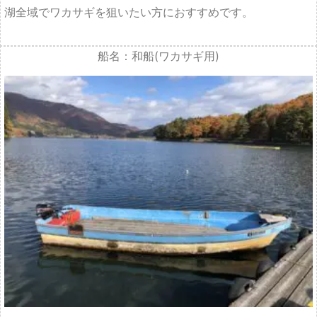
船名：和船(ワカサギ用)
要免許
定員:5名