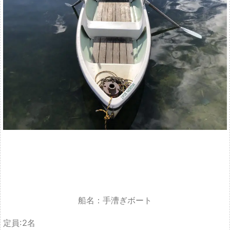
船名：手漕ぎボート
定員:2名
(お子様込みで3名まで)
装備：オールのみ