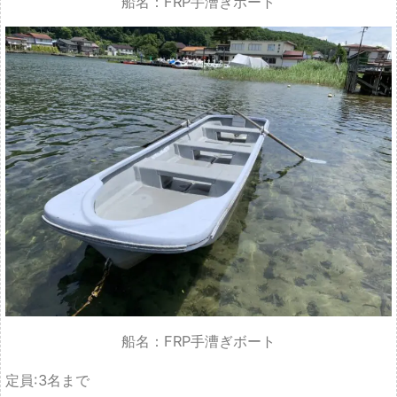
船名：FRP手漕ぎボート
定員:3名まで
装備：オールのみ
料金：
1日5,500円
4時間4,950円