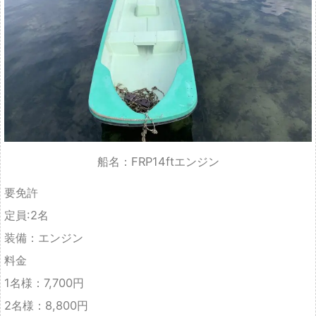
船名：FRP14ftエンジン
要免許
定員:2名
装備：エンジン
料金
1名様：7,700円
2名様：8,800円
湖全域でワカサギを狙いたい方におすすめです。
船名：和船(ワカサギ用)