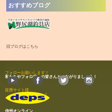
野尻湖釣具店ブログ
周辺観光サイト
木崎湖キャンプ場
木崎湖温泉 ゆ～ぷる木崎湖
信濃大町なび
近隣宿泊施設
やまく館
黒部観光ホテル
カナディアンビレッジモントリオール
緑翠亭 景水
民宿ごほーでん
白馬五竜 ペンション くるみ
MENU