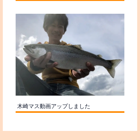
過
カテゴリー
去
の
つぶやき
記
木崎湖SUPサップ
事
木崎湖アクティビティ水遊び
・
愛犬と楽しむプラン
釣
バス釣果
果
バス釣果まとめ
シリーズ戦結果