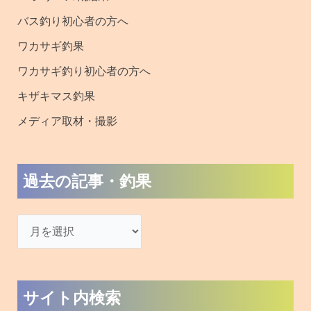
検
索
対
木崎湖で遊ぶ
象
:
バス釣り
ワカサギ釣り
キザキマス釣り
SUP(サップ)
アクティビティ
宿泊