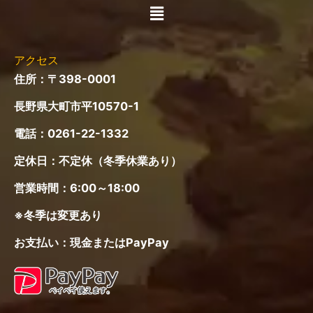
【 所要時間 】
安曇野ICからお車で45分
長野ICからお車で60分
JR大糸線信濃木崎駅から徒歩15分
JR北陸新幹線長野駅から特急バスで60分
+タクシーで10分
各メディアの皆様へ
プライバシーポリシー
免責事項
Copyright © 2026 木崎湖モダンボート