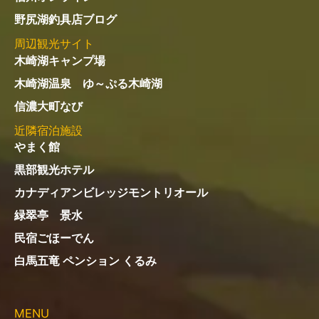
メ
ニ
ュ
ー
アクセス
住所：〒398-0001
長野県大町市平10570-1
電話：
0261-22-1332
定休日：不定休（冬季休業あり）
営業時間：6:00～18:00
※冬季は変更あり
お支払い：現金またはPayPay