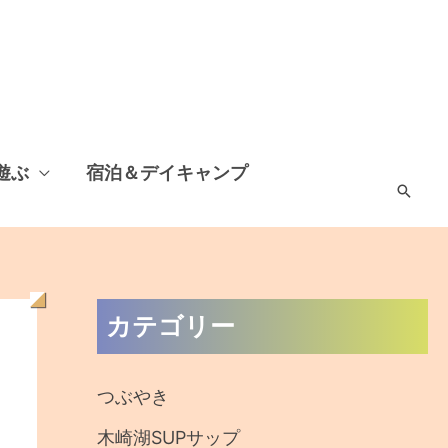
遊ぶ
宿泊＆デイキャンプ
検
索
過
カテゴリー
去
の
つぶやき
記
木崎湖SUPサップ