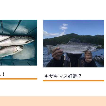
ス！
キザキマス好調!?