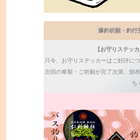
爆釣祈願・釣行
【お守りステッカ
只今、お守りステッカーはご好評に
次回の奉製・ご祈願が完了次第、頒
ち