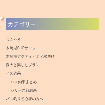
過
カテゴリー
去
の
つぶやき
記
木崎湖SUPサップ
事
木崎湖アクティビティ水遊び
・
愛犬と楽しむプラン
釣
バス釣果
果
バス釣果まとめ
シリーズ戦結果
バス釣り初心者の方へ