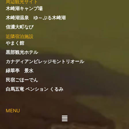
周辺観光サイト
木崎湖キャンプ場
木崎湖温泉 ゆ～ぷる木崎湖
信濃大町なび
近隣宿泊施設
やまく館
黒部観光ホテル
カナディアンビレッジモントリオール
緑翠亭 景水
民宿ごほーでん
白馬五竜 ペンション くるみ
MENU
メ
ニ
ュ