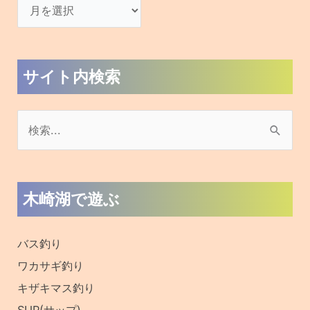
サイト内検索
検
索
対
木崎湖で遊ぶ
象
:
バス釣り
ワカサギ釣り
キザキマス釣り
SUP(サップ)