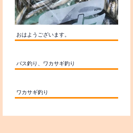
過
カテゴリー
去
の
つぶやき
記
木崎湖SUPサップ
事
木崎湖アクティビティ水遊び
・
愛犬と楽しむプラン
釣
バス釣果
果
バス釣果まとめ
シリーズ戦結果