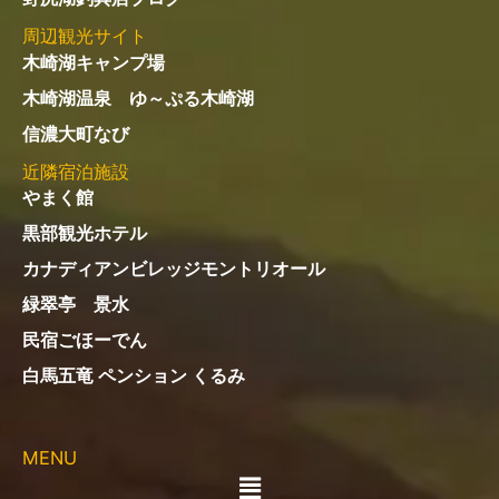
ニ
ュ
ー
アクセス
住所：〒398-0001
長野県大町市平10570-1
電話：
0261-22-1332
定休日：不定休（冬季休業あり）
営業時間：6:00～18:00
※冬季は変更あり
お支払い：現金またはPayPay