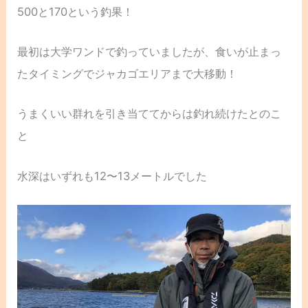
500と170という釣果！
最初は大学ワンドで釣っていましたが、食いが止まっ
たタイミングでジャカゴエリアまで大移動！
うまくいい群れを引き当ててからは釣れ続けたとのこ
と
水深はいずれも12〜13メートルでした