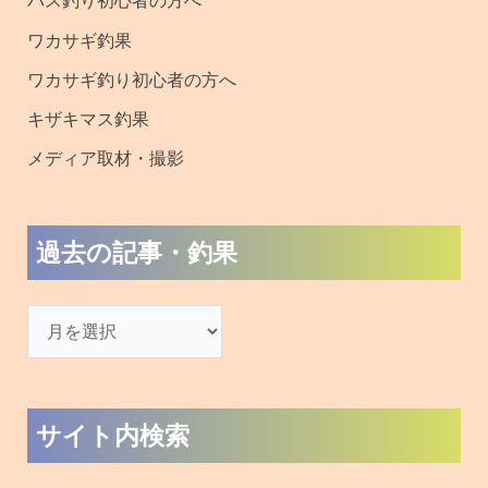
検
索
対
木崎湖で遊ぶ
象
:
バス釣り
ワカサギ釣り
キザキマス釣り
SUP(サップ)
アクティビティ
宿泊
おすすめブログ