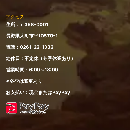
【 所要時間 】
安曇野ICからお車で45分
長野ICからお車で60分
JR大糸線信濃木崎駅から徒歩15分
JR北陸新幹線長野駅から特急バスで60分
+タクシーで10分
各メディアの皆様へ
プライバシーポリシー
免責事項
Copyright © 2026 木崎湖モダンボート