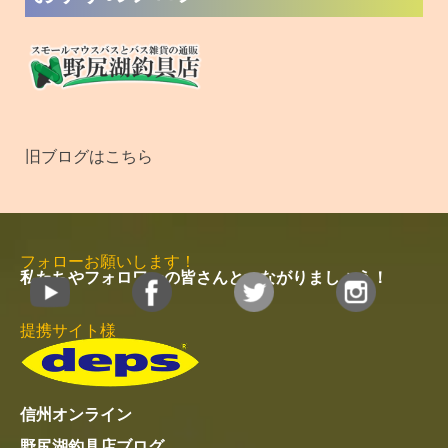
周辺観光サイト
木崎湖キャンプ場
木崎湖温泉 ゆ～ぷる木崎湖
信濃大町なび
近隣宿泊施設
やまく館
黒部観光ホテル
カナディアンビレッジモントリオール
緑翠亭 景水
民宿ごほーでん
白馬五竜 ペンション くるみ
MENU
メ