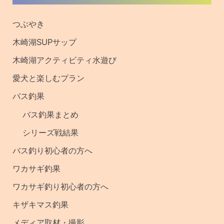
過去の記事・釣果
サイト内検索
検
索
対
木崎湖で遊ぶ
象