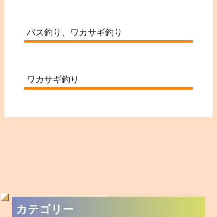
去
の
つぶやき
記
木崎湖SUPサップ
事
木崎湖アクティビティ水遊び
・
愛犬と楽しむプラン
釣
バス釣果
果
バス釣果まとめ
シリーズ戦結果
バス釣り初心者の方へ
ワカサギ釣果
ワカサギ釣り初心者の方へ
キザキマス釣果
メディア取材・撮影