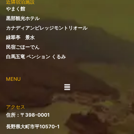
電話：
0261-22-1332
定休日：不定休（冬季休業あり）
営業時間：6:00～18:00
※冬季は変更あり
お支払い：現金またはPayPay
【 所要時間 】
安曇野ICからお車で45分
長野ICからお車で60分
JR大糸線信濃木崎駅から徒歩15分