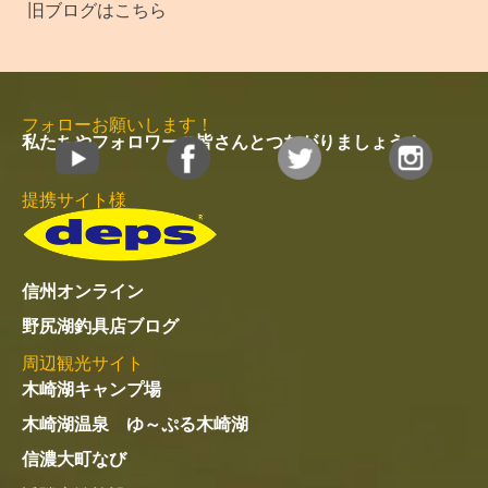
近隣宿泊施設
やまく館
黒部観光ホテル
カナディアンビレッジモントリオール
緑翠亭 景水
民宿ごほーでん
白馬五竜 ペンション くるみ
MENU
メ
ニ
ュ
ー
アクセス
住所：〒398-0001
長野県大町市平10570-1