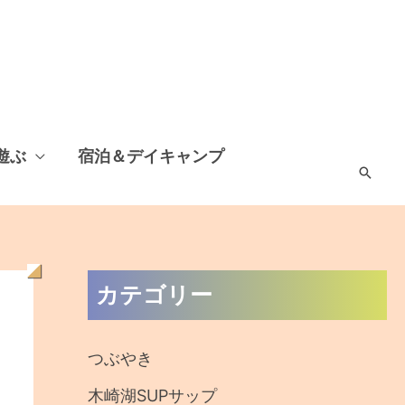
遊ぶ
宿泊＆デイキャンプ
検
索
過
カテゴリー
去
の
つぶやき
記
木崎湖SUPサップ