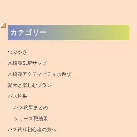
過
カテゴリー
去
の
つぶやき
記
木崎湖SUPサップ
事
木崎湖アクティビティ水遊び
・
愛犬と楽しむプラン
釣
バス釣果
果
バス釣果まとめ
シリーズ戦結果
バス釣り初心者の方へ