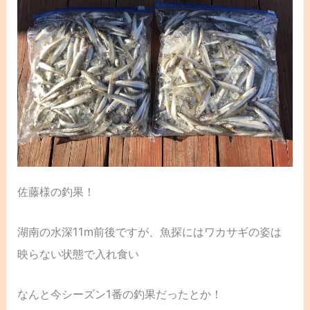
佐藤様の釣果！
湖南の水深11m前後ですが、魚探にはワカサギの姿は
映らない状態で入れ食い
なんと今シーズン1番の釣果だったとか！