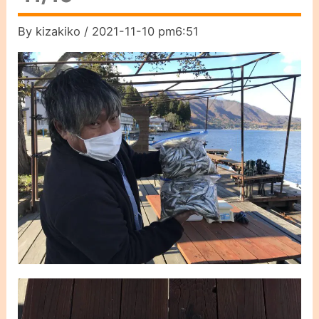
By
kizakiko
/
2021-11-10 pm6:51