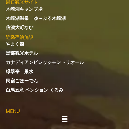
周辺観光サイト
木崎湖キャンプ場
木崎湖温泉 ゆ～ぷる木崎湖
信濃大町なび
近隣宿泊施設
やまく館
黒部観光ホテル
カナディアンビレッジモントリオール
緑翠亭 景水
民宿ごほーでん
白馬五竜 ペンション くるみ
MENU
メ
ニ