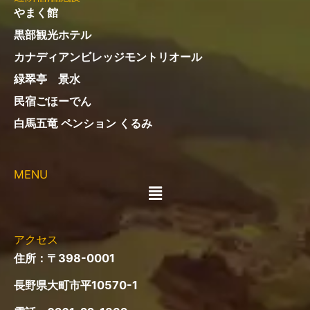
やまく館
黒部観光ホテル
カナディアンビレッジモントリオール
緑翠亭 景水
民宿ごほーでん
白馬五竜 ペンション くるみ
MENU
メ
ニ
ュ
ー
アクセス
住所：〒398-0001
長野県大町市平10570-1