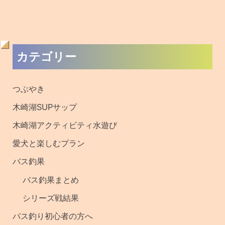
過
カテゴリー
去
の
つぶやき
記
木崎湖SUPサップ
事
木崎湖アクティビティ水遊び
・
愛犬と楽しむプラン
釣
バス釣果
果
バス釣果まとめ
シリーズ戦結果
バス釣り初心者の方へ