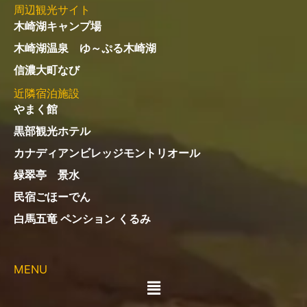
周辺観光サイト
木崎湖キャンプ場
木崎湖温泉 ゆ～ぷる木崎湖
信濃大町なび
近隣宿泊施設
やまく館
黒部観光ホテル
カナディアンビレッジモントリオール
緑翠亭 景水
民宿ごほーでん
白馬五竜 ペンション くるみ
MENU
メ
ニ