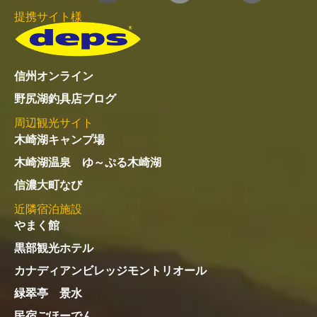
提携サイト様
信州オンライン
野尻湖釣具店ブログ
周辺観光サイト
木崎湖キャンプ場
木崎湖温泉 ゆ～ぷる木崎湖
信濃大町なび
近隣宿泊施設
やまく館
黒部観光ホテル
カナディアンビレッジモントリオール
緑翠亭 景水
民宿ごほーでん