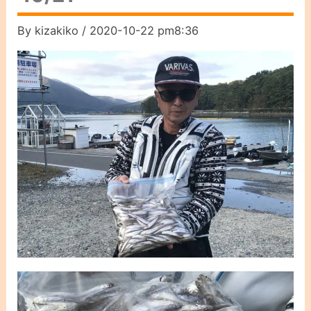
By
kizakiko
/
2020-10-22 pm8:36