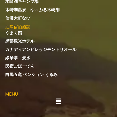
アクセス
住所：〒398-0001
長野県大町市平10570-1
電話：
0261-22-1332
定休日：不定休（冬季休業あり）
営業時間：6:00～18:00
※冬季は変更あり
お支払い：現金またはPayPay
【 所要時間 】
安曇野ICからお車で45分