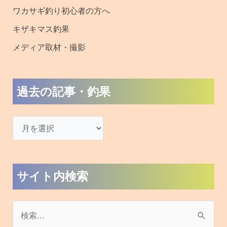
索
対
木崎湖で遊ぶ
象
:
バス釣り
ワカサギ釣り
キザキマス釣り
SUP(サップ)
アクティビティ
宿泊
おすすめブログ