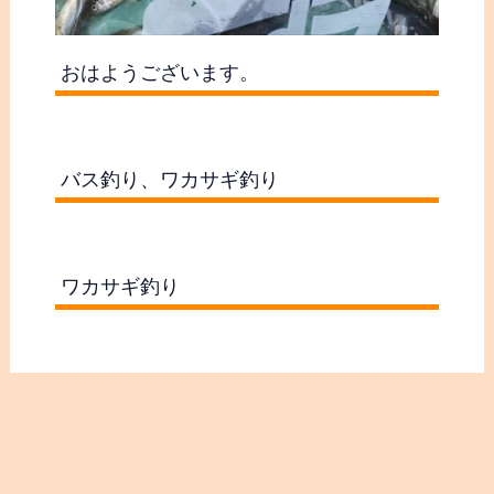
過
カテゴリー
去
の
つぶやき
記
木崎湖SUPサップ
事
木崎湖アクティビティ水遊び
・
愛犬と楽しむプラン
釣
バス釣果
果
バス釣果まとめ
シリーズ戦結果
バス釣り初心者の方へ
ワカサギ釣果