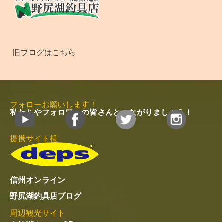
木崎湖キャンプ場
木崎湖温泉 ゆ～ぷる木崎湖
信濃大町なび
近隣宿泊施設
やまく館
黒部観光ホテル
カナディアンビレッジモントリオール
緑翠亭 景水
民宿ごほーでん
白馬五竜 ペンション くるみ
MENU
メ
ニ
ュ
ー