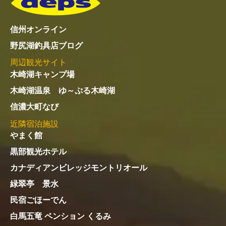
信州オンライン
野尻湖釣具店ブログ
周辺観光サイト
木崎湖キャンプ場
木崎湖温泉 ゆ～ぷる木崎湖
信濃大町なび
近隣宿泊施設
やまく館
黒部観光ホテル
カナディアンビレッジモントリオール
緑翠亭 景水
民宿ごほーでん
白馬五竜 ペンション くるみ