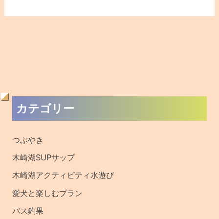
過
カテゴリー
去
の
つぶやき
記
木崎湖SUPサップ
事
木崎湖アクティビティ水遊び
・
愛犬と楽しむプラン
釣
バス釣果
果