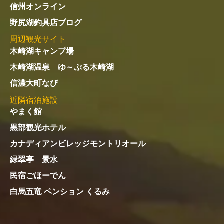
信州オンライン
野尻湖釣具店ブログ
周辺観光サイト
木崎湖キャンプ場
木崎湖温泉 ゆ～ぷる木崎湖
信濃大町なび
近隣宿泊施設
やまく館
黒部観光ホテル
カナディアンビレッジモントリオール
緑翠亭 景水
民宿ごほーでん
白馬五竜 ペンション くるみ