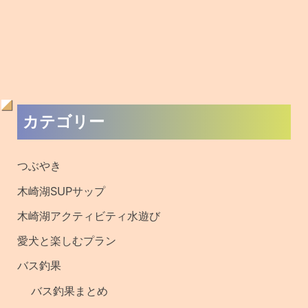
過
カテゴリー
去
の
つぶやき
記
木崎湖SUPサップ
事
木崎湖アクティビティ水遊び
・
愛犬と楽しむプラン
釣
バス釣果
果
バス釣果まとめ