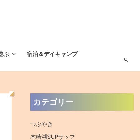
遊ぶ
宿泊＆デイキャンプ
検
索
過
カテゴリー
去
の
つぶやき
記
木崎湖SUPサップ