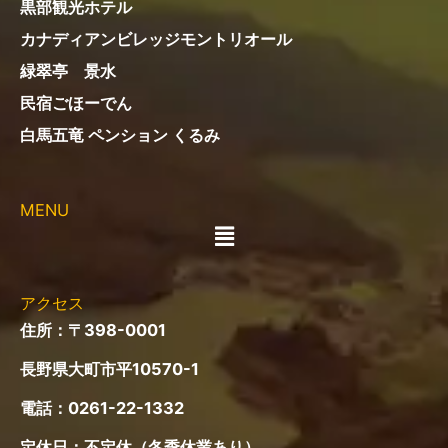
黒部観光ホテル
カナディアンビレッジモントリオール
緑翠亭 景水
民宿ごほーでん
白馬五竜 ペンション くるみ
MENU
メ
ニ
ュ
ー
アクセス
住所：〒398-0001
長野県大町市平10570-1
電話：
0261-22-1332
定休日：不定休（冬季休業あり）