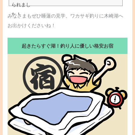
みなさまもぜひ睡蓮の見学、ワカサギ釣りに木崎湖へ
信濃大町なび 長野県大町市公式観光サイト
お出かけくださいね！
https://kanko-omachi.gr.jp
豊かな自然と長い歴史の中で育まれた文化を感じる信濃大町。長野県北西部に位置し、西は富山
県、北は白馬村と隣接しています。標高3,000m級の山々が連なる北アルプスと 「仁科三湖」と呼ば
れる3つの湖の恵みを受け、自然を肌いっぱいに感じるアクティビティもたくさん！蕎麦やジビエ、
起きたらすぐ湖！釣り人に優しい格安お宿
山菜など、信州ならではのグルメも人気を集めています。