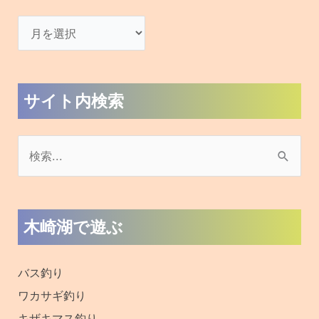
サイト内検索
検
索
対
木崎湖で遊ぶ
象
:
バス釣り
ワカサギ釣り
キザキマス釣り