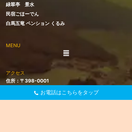
緑翠亭 景水
民宿ごほーでん
白馬五竜 ペンション くるみ
MENU
メ
ニ
ュ
ー
アクセス
住所：〒398-0001
お電話はこちらをタップ
長野県大町市平10570-1
電話：
0261-22-1332
定休日：不定休（冬季休業あり）
営業時間：6:00～18:00