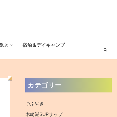
遊ぶ
宿泊＆デイキャンプ
検
索
過
カテゴリー
去
の
つぶやき
記
木崎湖SUPサップ