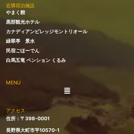
近隣宿泊施設
やまく館
黒部観光ホテル
カナディアンビレッジモントリオール
緑翠亭 景水
民宿ごほーでん
白馬五竜 ペンション くるみ
MENU
メ
ニ
ュ
ー
アクセス
住所：〒398-0001
長野県大町市平10570-1