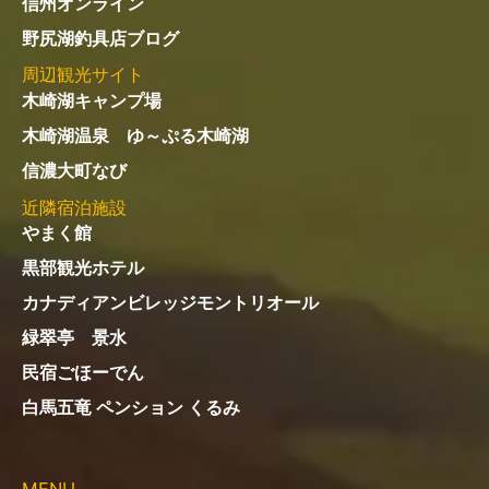
信州オンライン
野尻湖釣具店ブログ
周辺観光サイト
木崎湖キャンプ場
木崎湖温泉 ゆ～ぷる木崎湖
信濃大町なび
近隣宿泊施設
やまく館
黒部観光ホテル
カナディアンビレッジモントリオール
緑翠亭 景水
民宿ごほーでん
白馬五竜 ペンション くるみ
MENU