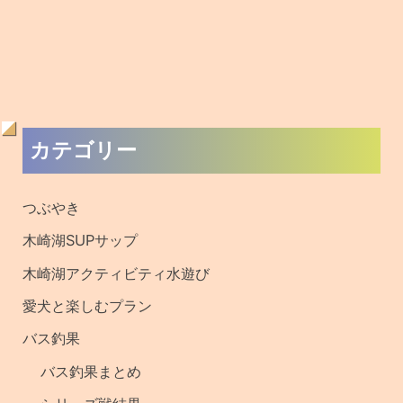
過
カテゴリー
去
の
つぶやき
記
木崎湖SUPサップ
事
木崎湖アクティビティ水遊び
・
愛犬と楽しむプラン
釣
バス釣果
果
バス釣果まとめ