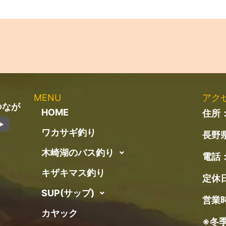
MENU
アク
つなが
HOME
住所：
ワカサギ釣り
長野県
木崎湖のバス釣り
電話
キザキマス釣り
定休
SUP(サップ)
営業時
カヤック
※冬