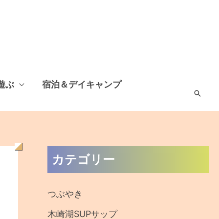
遊ぶ
宿泊＆デイキャンプ
検
索
過
カテゴリー
去
の
つぶやき
記
木崎湖SUPサップ