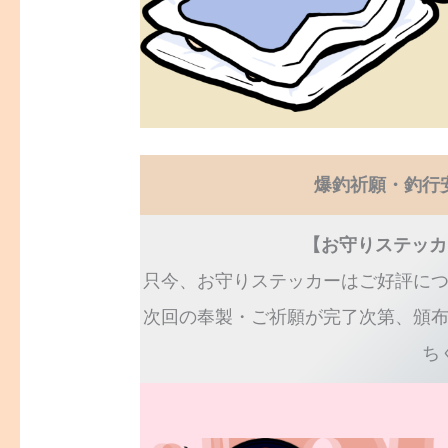
爆釣祈願・釣行
【お守りステッカ
只今、お守りステッカーはご好評に
次回の奉製・ご祈願が完了次第、頒
ち