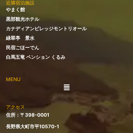
近隣宿泊施設
やまく館
黒部観光ホテル
カナディアンビレッジモントリオール
緑翠亭 景水
民宿ごほーでん
白馬五竜 ペンション くるみ
MENU
メ
ニ
ュ
ー
アクセス
住所：〒398-0001
長野県大町市平10570-1