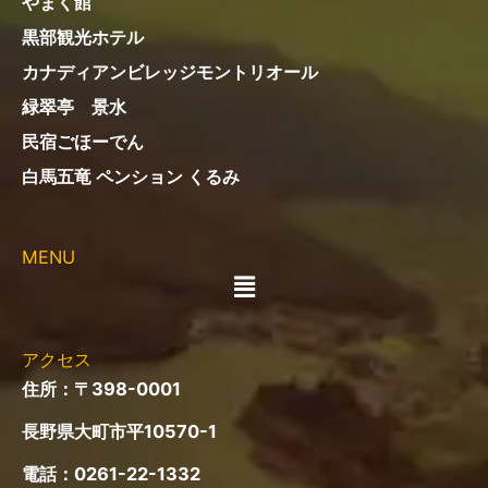
やまく館
黒部観光ホテル
カナディアンビレッジモントリオール
緑翠亭 景水
民宿ごほーでん
白馬五竜 ペンション くるみ
MENU
メ
ニ
ュ
ー
アクセス
住所：〒398-0001
長野県大町市平10570-1
電話：
0261-22-1332