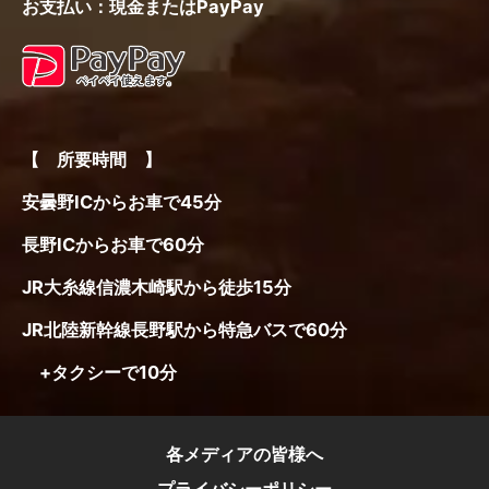
お支払い：現金またはPayPay
【 所要時間 】
安曇野ICからお車で45分
長野ICからお車で60分
JR大糸線信濃木崎駅から徒歩15分
JR北陸新幹線長野駅から特急バスで60分
+タクシーで10分
各メディアの皆様へ