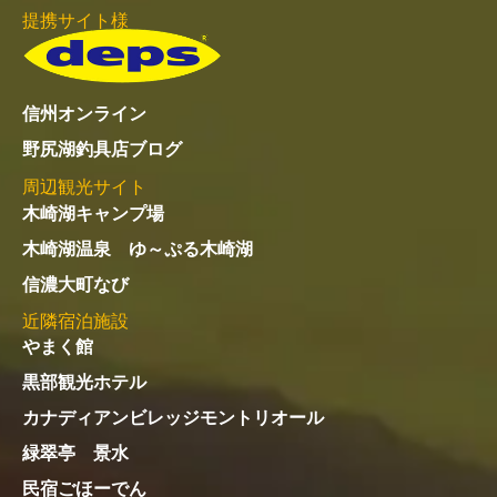
提携サイト様
信州オンライン
野尻湖釣具店ブログ
周辺観光サイト
木崎湖キャンプ場
木崎湖温泉 ゆ～ぷる木崎湖
信濃大町なび
近隣宿泊施設
やまく館
黒部観光ホテル
カナディアンビレッジモントリオール
緑翠亭 景水
民宿ごほーでん