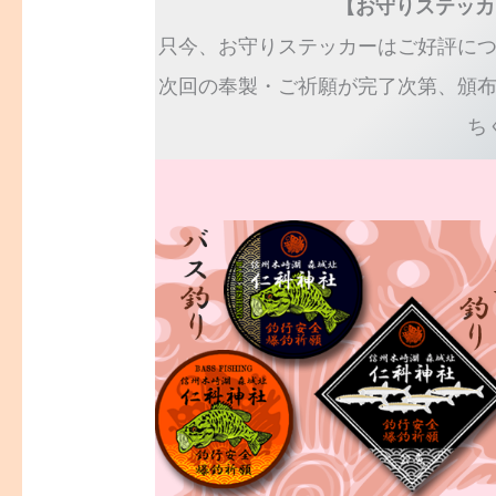
【お守りステッカ
只今、お守りステッカーはご好評に
次回の奉製・ご祈願が完了次第、頒
ち