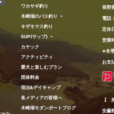
ワカサギ釣り
長野県
木崎湖のバス釣り
電話
キザキマス釣り
定休
SUP(サップ)
営業時
カヤック
※冬
アクティビティ
お支払
愛犬と楽しむプラン
団体料金
宿泊&デイキャンプ
各メディアの皆様へ
【 
木崎湖モダンボートブログ
安曇野
オール