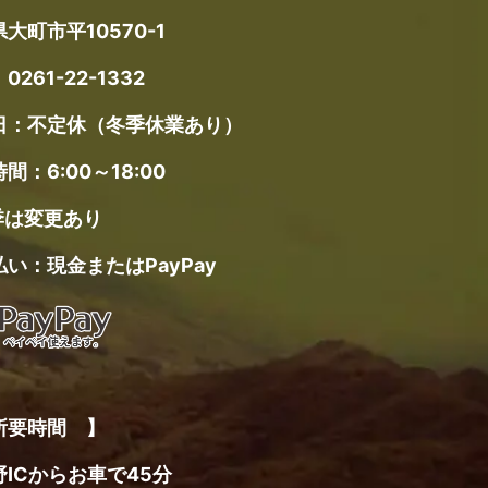
大町市平10570-1
：
0261-22-1332
日：不定休（冬季休業あり）
間：6:00～18:00
季は変更あり
い：現金またはPayPay
所要時間 】
ICからお車で45分