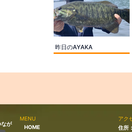
昨日のAYAKA
MENU
アク
つなが
HOME
住所：