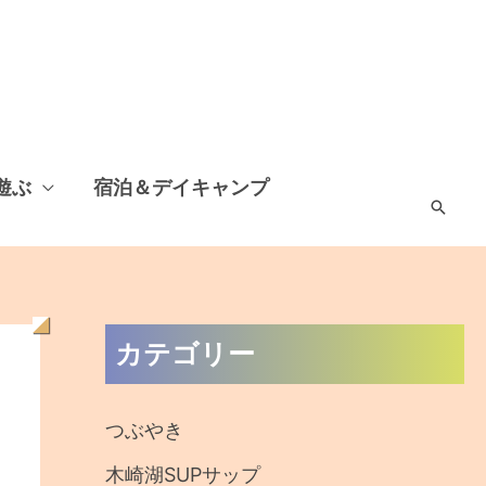
遊ぶ
宿泊＆デイキャンプ
検
索
過
カテゴリー
去
の
つぶやき
記
木崎湖SUPサップ