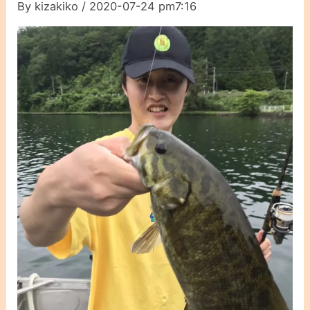
By
kizakiko
/
2020-07-24 pm7:16