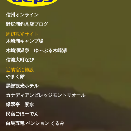
信州オンライン
野尻湖釣具店ブログ
周辺観光サイト
木崎湖キャンプ場
木崎湖温泉 ゆ～ぷる木崎湖
信濃大町なび
近隣宿泊施設
やまく館
黒部観光ホテル
カナディアンビレッジモントリオール
緑翠亭 景水
民宿ごほーでん
白馬五竜 ペンション くるみ