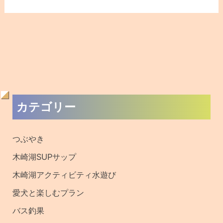
過
カテゴリー
去
の
つぶやき
記
木崎湖SUPサップ
事
木崎湖アクティビティ水遊び
・
愛犬と楽しむプラン
釣
バス釣果
果