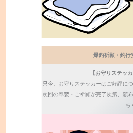
爆釣祈願・釣行
【お守りステッカ
只今、お守りステッカーはご好評に
次回の奉製・ご祈願が完了次第、頒
ち