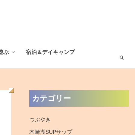
遊ぶ
宿泊＆デイキャンプ
検
索
過
カテゴリー
去
の
つぶやき
記
木崎湖SUPサップ