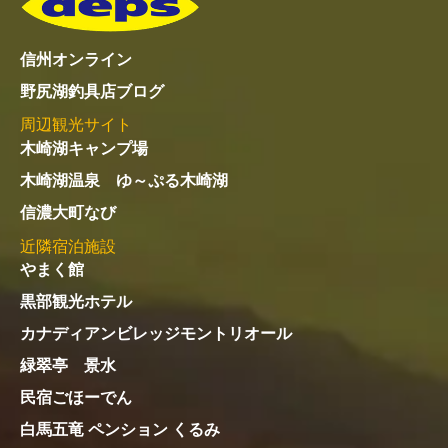
信州オンライン
野尻湖釣具店ブログ
周辺観光サイト
木崎湖キャンプ場
木崎湖温泉 ゆ～ぷる木崎湖
信濃大町なび
近隣宿泊施設
やまく館
黒部観光ホテル
カナディアンビレッジモントリオール
緑翠亭 景水
民宿ごほーでん
白馬五竜 ペンション くるみ