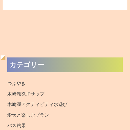
過
カテゴリー
去
の
つぶやき
記
木崎湖SUPサップ
事
木崎湖アクティビティ水遊び
・
愛犬と楽しむプラン
釣
バス釣果
果