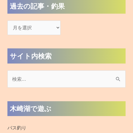
過去の記事・釣果
サイト内検索
検
索
対
木崎湖で遊ぶ
象
:
バス釣り