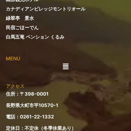
カナディアンビレッジモントリオール
緑翠亭 景水
民宿ごほーでん
白馬五竜 ペンション くるみ
MENU
メ
ニ
ュ
ー
アクセス
住所：〒398-0001
長野県大町市平10570-1
電話：
0261-22-1332
定休日：不定休（冬季休業あり）