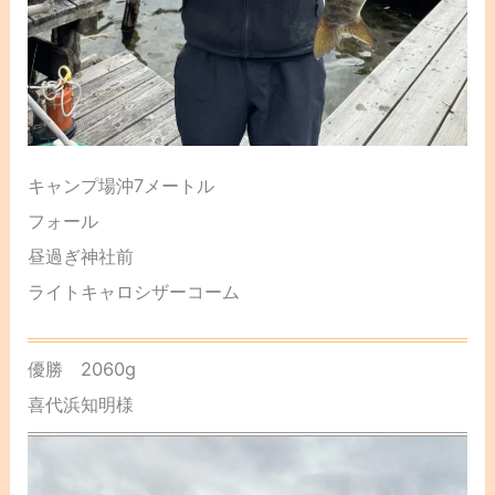
キャンプ場沖7メートル
フォール
昼過ぎ神社前
ライトキャロシザーコーム
優勝 2060g
喜代浜知明様