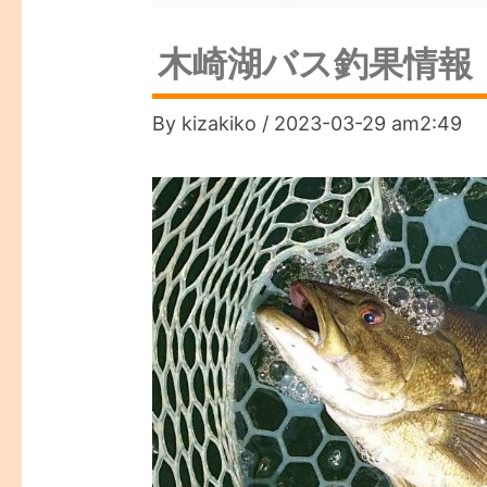
木崎湖バス釣果情報 
By
kizakiko
/
2023-03-29 am2:49