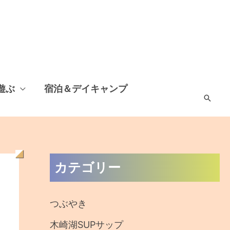
遊ぶ
宿泊＆デイキャンプ
検
索
過
カテゴリー
去
の
つぶやき
記
木崎湖SUPサップ