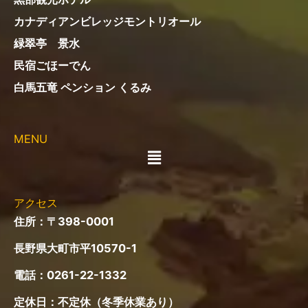
カナディアンビレッジモントリオール
緑翠亭 景水
民宿ごほーでん
白馬五竜 ペンション くるみ
MENU
メ
ニ
ュ
ー
アクセス
住所：〒398-0001
長野県大町市平10570-1
電話：
0261-22-1332
定休日：不定休（冬季休業あり）