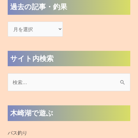
過去の記事・釣果
サイト内検索
検
索
対
木崎湖で遊ぶ
象
:
バス釣り