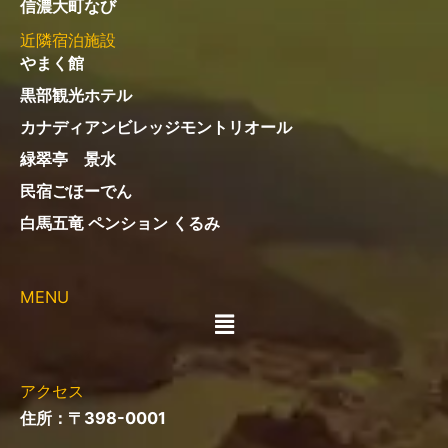
信濃大町なび
近隣宿泊施設
やまく館
黒部観光ホテル
カナディアンビレッジモントリオール
緑翠亭 景水
民宿ごほーでん
白馬五竜 ペンション くるみ
MENU
メ
ニ
ュ
ー
アクセス
住所：〒398-0001